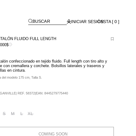
[
]
BUSCAR
INICIAR SESIÓN
CESTA [ 0 ]
TALÓN FLUIDO FULL LENGTH
,000$
alón confeccionado en tejido fluido. Full length con tiro alto y
re con cremallera y corchete. Bolsillos laterales y traseros y
illas en cintura.
a del modelo 175 cm, Talla S.
GANVILLE
|
REF.
58372
|
EAN:
8445279775440
S
M
L
XL
COMING SOON