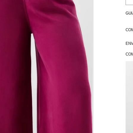
GUI
COM
ENV
COM