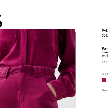
STA -60% | Despacho gratis por compras superiores a 250.000 COP
PAN
399
Pant
cier
trab
Altur
BOU
XS