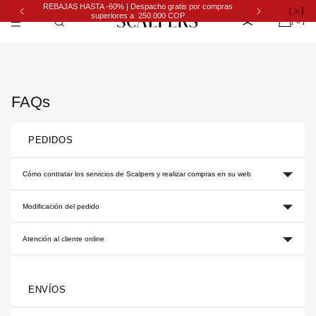
Ir
REBAJAS HASTA -60% | Despacho gratis por compras
[
]
Despacho gratis por
directamente
superiores a 250.000 COP
[ 0 ]
al contenido
FAQs
PEDIDOS
Cómo contratar los servicios de Scalpers y realizar compras en su web
Modificación del pedido
Atención al cliente online
ENVÍOS