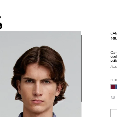
STA -60% | Despacho gratis por compras superiores a 250.000 COP
CAM
449
Cami
cuel
puño
Altur
BLU
38