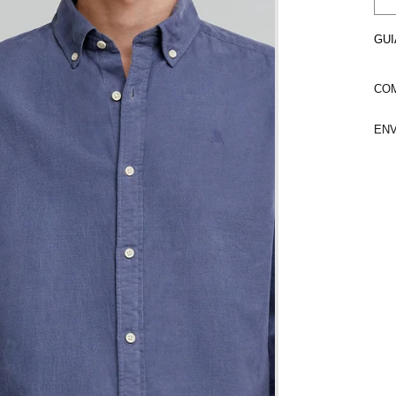
GUI
COM
ENV