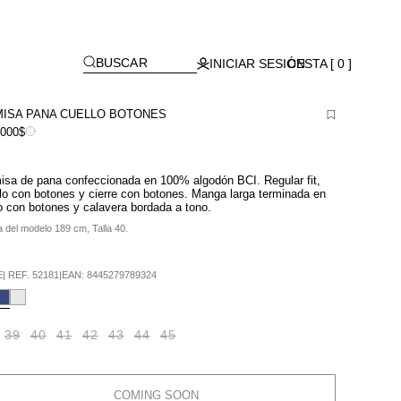
[
]
BUSCAR
INICIAR SESIÓN
CESTA [ 0 ]
ISA PANA CUELLO BOTONES
,000$
sa de pana confeccionada en 100% algodón BCI. Regular fit,
lo con botones y cierre con botones. Manga larga terminada en
 con botones y calavera bordada a tono.
a del modelo 189 cm, Talla 40.
E
|
REF.
52181
|
EAN:
8445279789324
39
40
41
42
43
44
45
COMING SOON