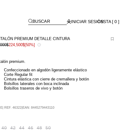
[
]
BUSCAR
INICIAR SESIÓN
CESTA [ 0 ]
TALÓN PREMIUM DETALLE CINTURA
,000$
224,500$
[50%]
talón premium.
Confeccionado en algodón ligeramente elástico
Corte Regular fit
Cintura elástica con cierre de cremallera y botón
Bolsillos laterales con boca inclinada
Bolsillos traseros de vivo y botón
GE
|
REF.
46322
|
EAN:
8445279443110
40
42
44
46
48
50