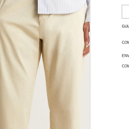
GUI
COM
ENV
COM