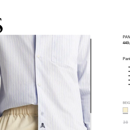
STA -60% | Despacho gratis por compras superiores a 250.000 COP
PAN
449
Pan
BEI
38