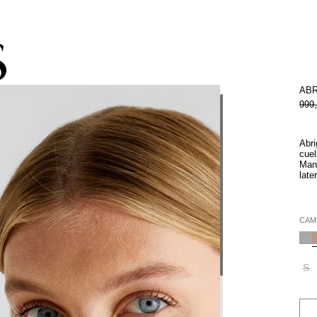
STA -60% | Despacho gratis por compras superiores a 250.000 COP
ABR
999
Abri
cuel
Mang
late
CAM
S