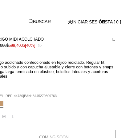
[
]
BUSCAR
INICIAR SESIÓN
CESTA [ 0 ]
IGO MIDI ACOLCHADO
,000$
599,400$
[40%]
go acolchado confeccionado en tejido reciclado. Regular fit,
lo subido y con capucha ajustable y cierre con botones y snaps.
a larga terminada en elástico, bolsillos laterales y aberturas
rales.
EL
|
REF.
44780
|
EAN:
8445279809763
M
L
COMING SOON