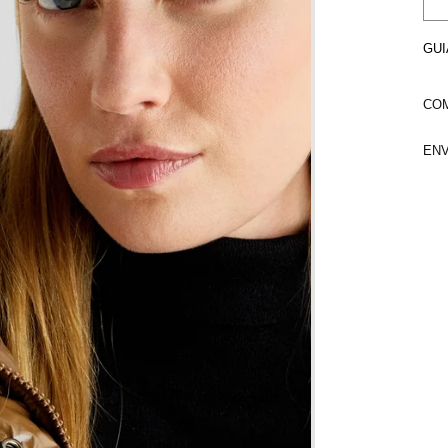
GUI
COM
ENV