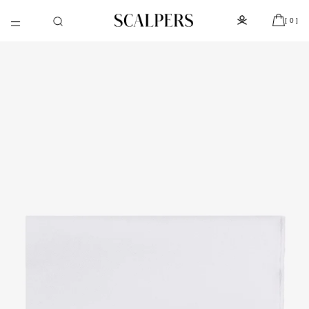
Ir
REBAJAS HASTA -60% | Despacho gratis por compras
[
]
Despacho gratis por
directamente
superiores a 250.000 COP
[ 0 ]
al contenido