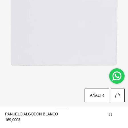
AÑADIR
PAÑUELO ALGODÓN BLANCO
169,000$
brir
lemento