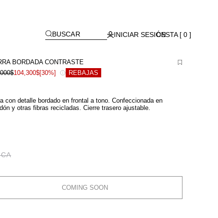
[
]
BUSCAR
INICIAR SESIÓN
CESTA [ 0 ]
RRA BORDADA CONTRASTE
,000$
104,300$
[30%]
REBAJAS
a con detalle bordado en frontal a tono. Confeccionada en
dón y otras fibras recicladas. Cierre trasero ajustable.
ICA
COMING SOON