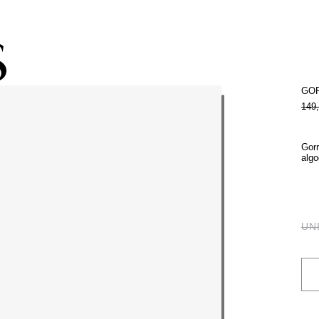
STA -60% | Despacho gratis por compras superiores a 250.000 COP
GO
149
Gorr
algo
UN